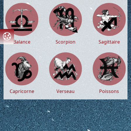
Balance
Scorpion
Sagittaire
Capricorne
Verseau
Poissons