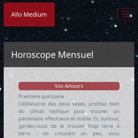
Allo Medium
Horoscope Mensuel
Vos Amours
Première quinzaine
Célibataires des deux sexes, profitez bien
du climat idyllique pour trouver un
partenaire affectueux et stable. Et, surtout,
gardez-vous de le trouver trop terre à
terre : en creusant un peu, vous