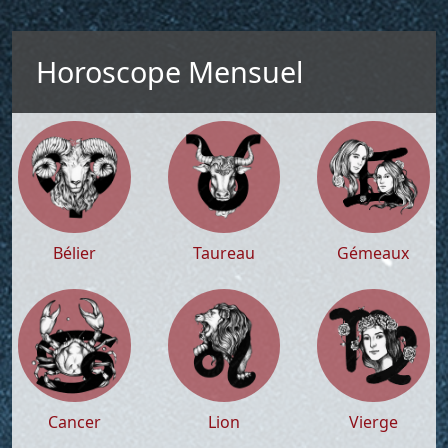
Horoscope Mensuel
Bélier
Taureau
Gémeaux
Cancer
Lion
Vierge