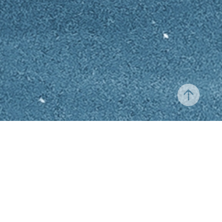
Contact
|
Cookies
|
Recrutement
|
Mentions Légales
|
Charte de Qualite
|
Politique de confidentialité
|
CGU -
CGV