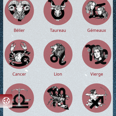
Bélier
Taureau
Gémeaux
Cancer
Lion
Vierge