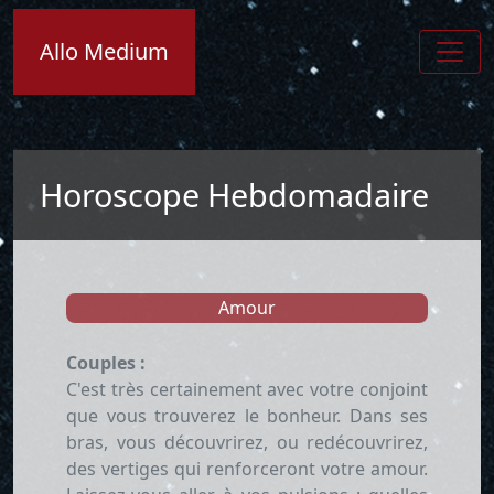
Allo Medium
Horoscope Hebdomadaire
Amour
Couples :
C'est très certainement avec votre conjoint
que vous trouverez le bonheur. Dans ses
bras, vous découvrirez, ou redécouvrirez,
des vertiges qui renforceront votre amour.