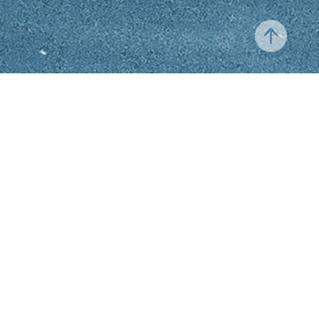
Contact
|
Cookies
|
Recrutement
|
Mentions Légales
|
Charte de Qualite
|
Politique de confidentialité
|
CGU -
CGV
*Voyance en privé, paiement par carte bancaire, en fonction du voyant choisi :
5€ les 5mn ou 15€ les 10mn, puis de 3 à 4.50€ la mn supp.
Les services de voyance présentés sur ce site sont réservés aux
personnes majeures ayant la capacité juridique de contracter.
La voyance n'est pas une science exacte et par conséquent, malgré tous