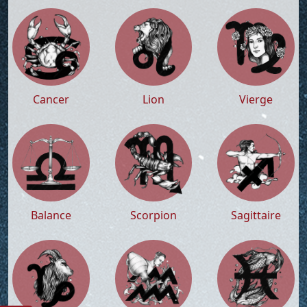
Cancer
Lion
Vierge
Balance
Scorpion
Sagittaire